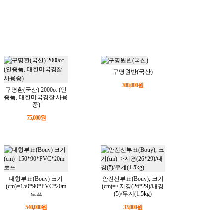
구명원반(국산)
300,000원
구명환(국산) 2000cc (인
증품, 대한미국경찰 사용
중)
75,000원
대형부표(Bouy) 크기
안전선부표(Bouy), 크기
(cm)=150*90*PVC*20m
(cm)=>지경(26*29)/내경
로프
(5)/무계(1.5kg)
540,000원
33,000원