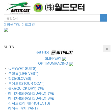
회원가입
로그인
Toggle
navigati
SUITS
Jet Pilot
SLIPPERY
OPTIMUMRACING
ㆍ
슈트(WET SUITS)
ㆍ
구명복(LIFE VEST)
ㆍ
장갑(GLOVES)
ㆍ
투어코트(TOUR COAT)
ㆍ
쿨사(QUICK DRY)-긴팔
ㆍ
레쉬가드(RASHGUARD)-긴팔
ㆍ
레쉬가드(RASHGUARD)-반팔
ㆍ
신체보호장비(PROTECTS)
ㆍ
레이씽 바지(PANT)