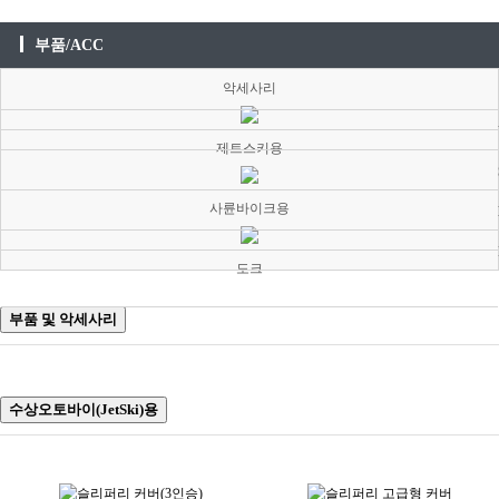
부품/ACC
악세사리
제트스키용
사륜바이크용
도크
부품 및 악세사리
수상오토바이(JetSki)용