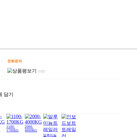
:
전화문의
:
(0명)
1100-
2000-
G
1700KG
4000KG
알루미늄