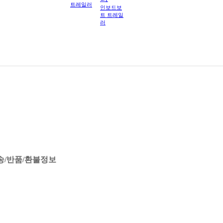
트레일러
인보드보
트 트레일
러
송/반품/환불정보