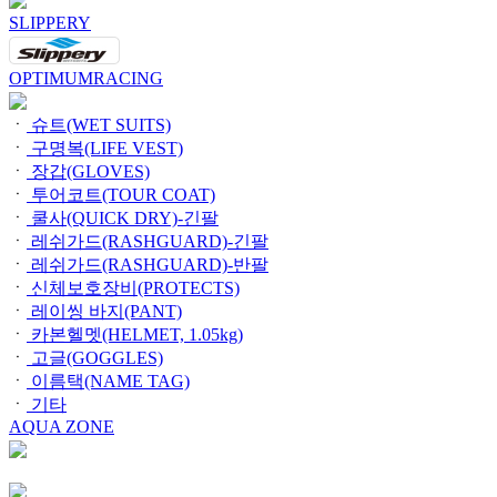
SLIPPERY
OPTIMUMRACING
ㆍ
슈트(WET SUITS)
ㆍ
구명복(LIFE VEST)
ㆍ
장갑(GLOVES)
ㆍ
투어코트(TOUR COAT)
ㆍ
쿨사(QUICK DRY)-긴팔
ㆍ
레쉬가드(RASHGUARD)-긴팔
ㆍ
레쉬가드(RASHGUARD)-반팔
ㆍ
신체보호장비(PROTECTS)
ㆍ
레이씽 바지(PANT)
ㆍ
카본헬멧(HELMET, 1.05kg)
ㆍ
고글(GOGGLES)
ㆍ
이름택(NAME TAG)
ㆍ
기타
AQUA ZONE