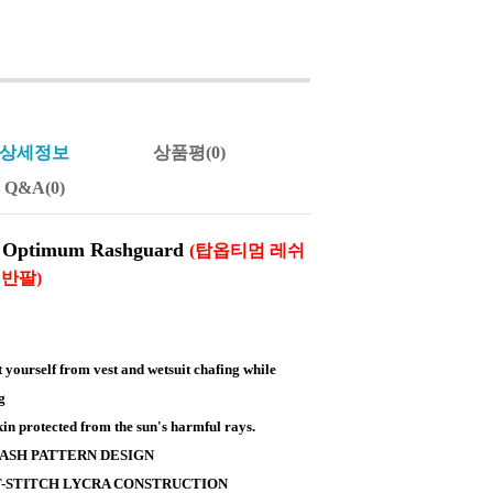
상세정보
상품평(0)
Q&A(0)
 Optimum Rashguard
(탑옵티멈 레쉬
 반팔)
t yourself from vest and wetsuit chafing while
g
kin protected from the sun's harmful rays.
RASH PATTERN DESIGN
T-STITCH LYCRA CONSTRUCTION