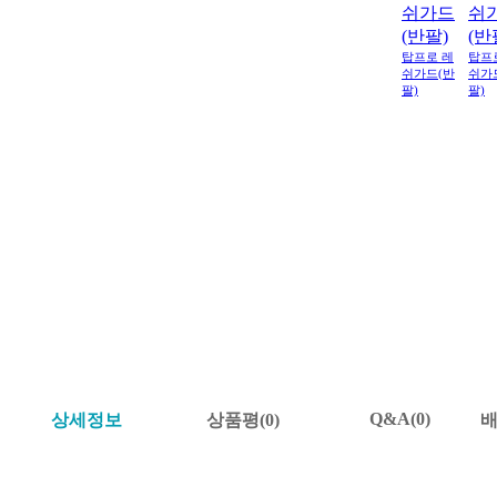
탑프로 레
탑프
쉬가드(반
쉬가
팔)
팔)
Q&A(0)
상세정보
상품평(0)
배